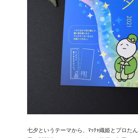
七夕というテーマから、ﾏｯﾁｬ織姫とプロた