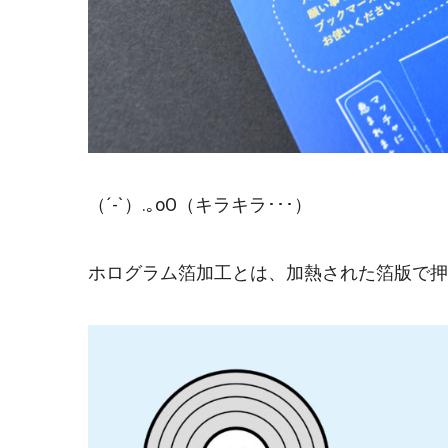
（´-`）.｡oO（キラキラ･･･）
ホログラム箔加工とは、
加熱された箔版で押