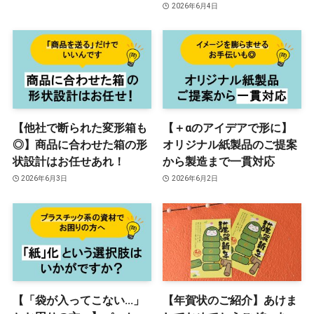
2026年6月4日
【他社で断られた変形箱も
【＋αのアイデアで形に】
◎】商品に合わせた箱の形
オリジナル紙製品のご提案
状設計はお任せあれ！
から製造まで一貫対応
2026年6月3日
2026年6月2日
【「袋が入ってこない…」
【年賀状のご紹介】あけま